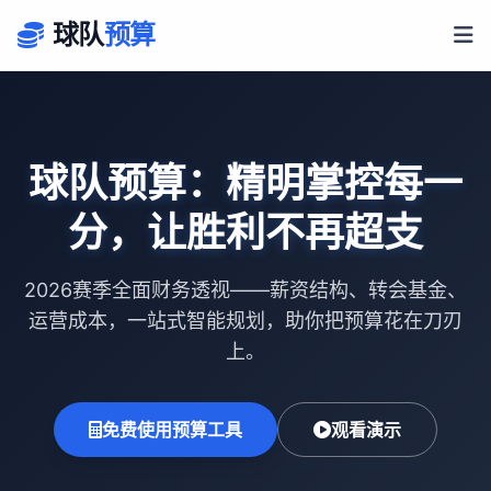
球队
预算
球队预算：精明掌控每一
分，让胜利不再超支
2026赛季全面财务透视——薪资结构、转会基金、
运营成本，一站式智能规划，助你把预算花在刀刃
上。
免费使用预算工具
观看演示