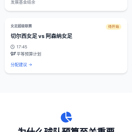
发展基金结余
女足超级联赛
待开始
切尔西女足 vs 阿森纳女足
17:45
平等预算计划
分配建议 →