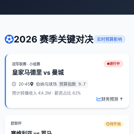
2026 赛季关键对决
实时预算影响
进行中
冠军联赛 · 小组赛
皇家马德里 vs 曼城
20:45
伯纳乌球场
预算指数 9.7
预计转播收入 €4.2M · 薪资占比 62%
财务预测 ↑
欧联杯
待开始
塞维利亚 vs 罗马