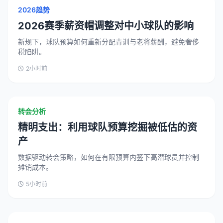
2026趋势
2026赛季薪资帽调整对中小球队的影响
新规下，球队预算如何重新分配青训与老将薪酬，避免奢侈
税陷阱。
2小时前
转会分析
精明支出：利用球队预算挖掘被低估的资
产
数据驱动转会策略，如何在有限预算内签下高潜球员并控制
摊销成本。
5小时前